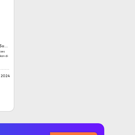
Su...
kses
kan di
 2024