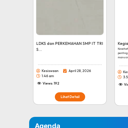
LDKS dan PERKEMAHAN SMP IT TRI
Kegia
S...
Kesehat
pentin
manusia
Kesiswaan
April 28, 2026
Ke
1:46 am
3:
Views:
192
Vi
Lihat Detail
Agenda