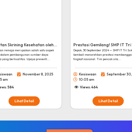
tan Skrining Kesehatan oleh...
Prestasi Gemilang! SMP IT Tri 
an remaja merupakan salah satu aspek
Depok, 30 September 2024 — SMP IT Tri Su
g dalam pembangunan sumber daya
kembali menorehkan prestasi membangga
 yang berkualitas. Upaya preventi...
tingkat nasional. Tim pencak sila...
siswaan
November 8, 2025
Kesiswaan
September 30,
55 am
10:05 am
ews:
584
Views:
464
Lihat Detail
Lihat Detail