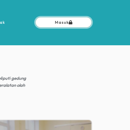
ak
Masuk
liputi gedung
eralatan olah