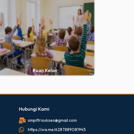
Ruan Kelas
Hubungi Kami
smpittrisukses@gmail.com
https://wa.me/6287889081945