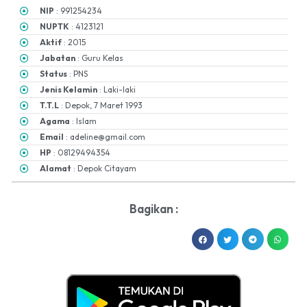
NIP
: 991254234
NUPTK
: 4123121
Aktif
: 2015
Jabatan
: Guru Kelas
Status
: PNS
Jenis Kelamin
: Laki-laki
T.T.L
: Depok, 7 Maret 1993
Agama
: Islam
Email
: adeline@gmail.com
HP
: 08129494354
Alamat
: Depok Citayam
Bagikan :