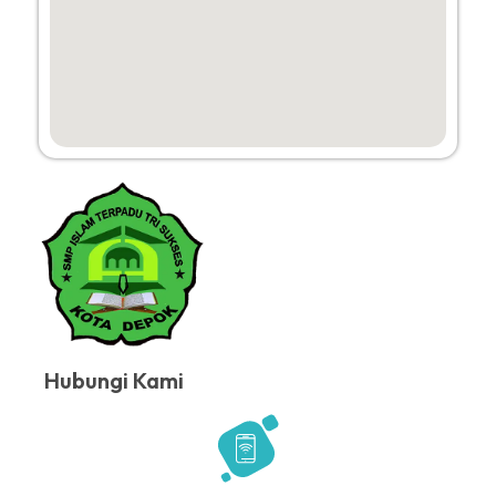
Hubungi Kami