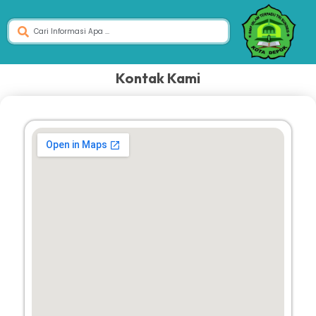
Kontak Kami