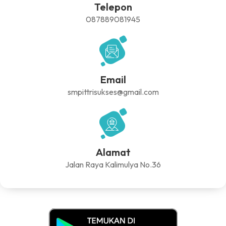
Telepon
087889081945
Email
smpittrisukses@gmail.com
Alamat
Jalan Raya Kalimulya No.36