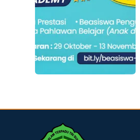
dibuat oleh rrdigital.id