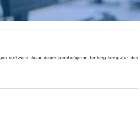
gan software dasar dalam pembelajaran tentang komputer dan
Pengumuman
Pengumuman
n.web.id
Ujian Sekolah Daring Di Rian.web.id