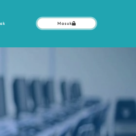
ak
Masuk