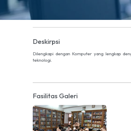
Deskirpsi
Dilengkapi dengan Komputer yang lengkap den
teknologi.
Fasilitas Galeri
Ujian Sekolah Daring Di Ria