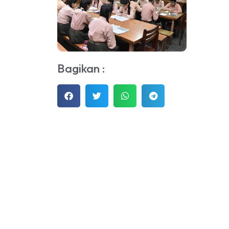
Senin
Bagikan :