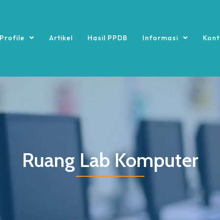
Profile
Artikel
Hasil PPDB
Informasi
Kont
Ruang Lab Komputer