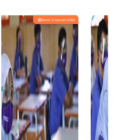
Senin, 3 Januari 2022