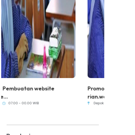
Promo Pembuatan website
Promo Pe
rian.we...
rian.we...
Depok
07.00 - 00.00 WIB
Depok