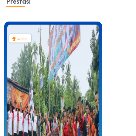
Prestasi
Juara 1
Juara 1