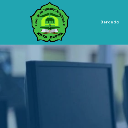
Beranda