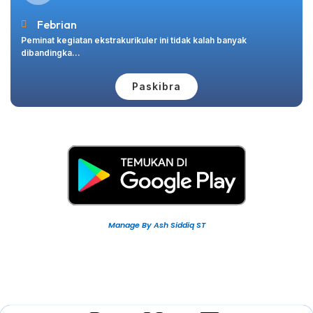
Febrian
Peminat kegiatan ekstrakurikuler ini tidak kalah banyak
dibandingka...
Paskibra
Manage By Ash Siddiq ST