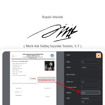
Kepala Sekolah
( Moch Ash Siddiq Sayyidul Tarmizi, S.T )
Orang Tua / Wali*
( Supriyantoro )
Print