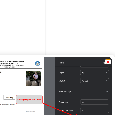
g Tua / Wali*
( Ujang )