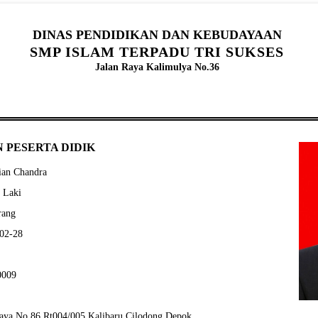
DINAS PENDIDIKAN DAN KEBUDAYAAN
SMP ISLAM TERPADU TRI SUKSES
Jalan Raya Kalimulya No.36
 PESERTA DIDIK
ian Chandra
- Laki
rang
-02-28
0009
Raya No.86 Rt004/005 Kalibaru Cilodong Depok