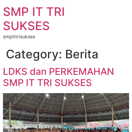
SMP IT TRI
SUKSES
smpittrisukses
Category:
Berita
LDKS dan PERKEMAHAN
SMP IT TRI SUKSES