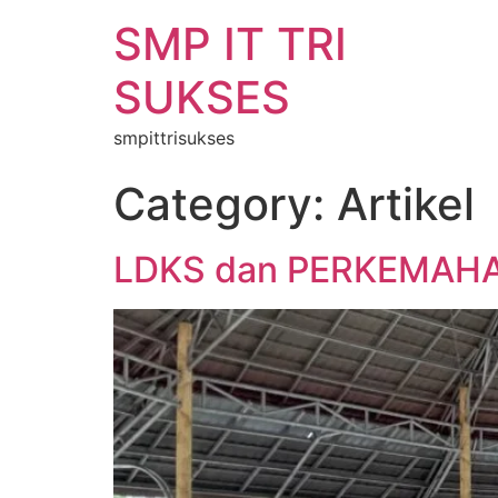
SMP IT TRI
SUKSES
smpittrisukses
Category:
Artikel
LDKS dan PERKEMAHA